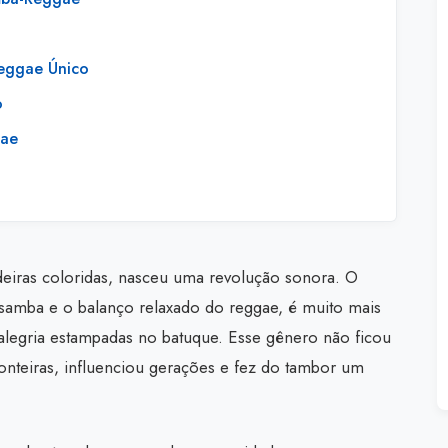
eggae Único
o
gae
deiras coloridas, nasceu uma revolução sonora. O
 samba e o balanço relaxado do reggae, é muito mais
e alegria estampadas no batuque. Esse gênero não ficou
fronteiras, influenciou gerações e fez do tambor um