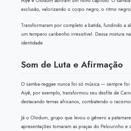
Aiyê e Olodum abriram um novo capítulo. O samba-
exclusão, valorizando o corpo negro, o ritmo negro,
Transformaram por completo a batida, fundindo a 
um tempero caribenho irresistível. Dessa mistura n
identidade.
Som de Luta e Afirmação
O samba-reggae nunca foi só música — sempre foi 
Aiyê, por exemplo, transformou seu desfile de Carn
destacando temas africanos, combatendo o racismo 
Já o Olodum, grupo que levou o gênero a patamares
apresentações tomaram as praças do Pelourinho e 