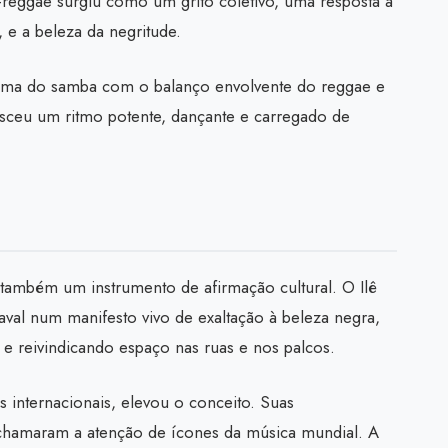
reggae surgiu como um grito coletivo, uma resposta à
 e a beleza da negritude.
alma do samba com o balanço envolvente do reggae e
asceu um ritmo potente, dançante e carregado de
também um instrumento de afirmação cultural. O Ilê
aval num manifesto vivo de exaltação à beleza negra,
e reivindicando espaço nas ruas e nos palcos.
 internacionais, elevou o conceito. Suas
chamaram a atenção de ícones da música mundial. A