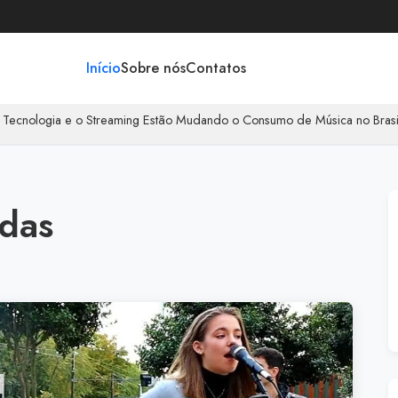
Início
Sobre nós
Contatos
a e o Streaming Estão Mudando o Consumo de Música no Brasil
|
O ritm
adas