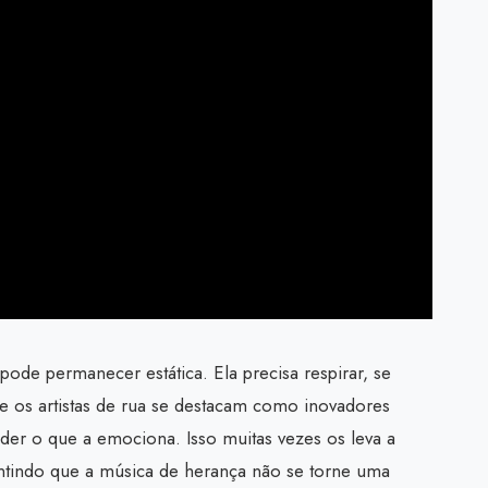
 pode permanecer estática. Ela precisa respirar, se
ue os artistas de rua se destacam como inovadores
ender o que a emociona. Isso muitas vezes os leva a
rantindo que a música de herança não se torne uma