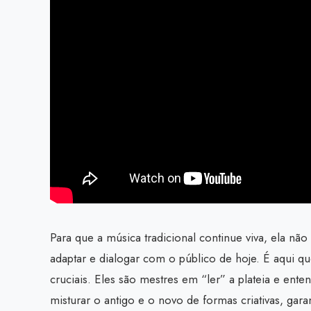
Para que a música tradicional continue viva, ela não
adaptar e dialogar com o público de hoje. É aqui q
cruciais. Eles são mestres em “ler” a plateia e ent
misturar o antigo e o novo de formas criativas, ga