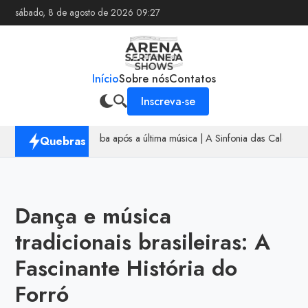
sábado, 8 de agosto de 2026 09:27
Início
Sobre nós
Contatos
Inscreva-se
ritmo nunca acaba após a última música
|
A Sinfonia das Calçadas
|
Quebras
Dança e música
tradicionais brasileiras: A
Fascinante História do
Forró