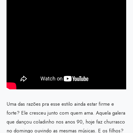
Uma das razões pra esse estilo ainda estar firme e
forte? Ele cresceu junto com quem ama. Aquela galera
que dançou coladinho nos anos 90, hoje faz churrasco
no domingo ouvindo as mesmas músicas. E os filhos?