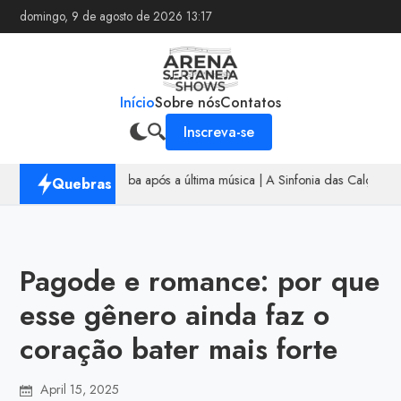
domingo, 9 de agosto de 2026 13:17
Início
Sobre nós
Contatos
Inscreva-se
 ritmo nunca acaba após a última música
|
A Sinfonia das Calçadas
|
Quebras
Pagode e romance: por que
esse gênero ainda faz o
coração bater mais forte
April 15, 2025