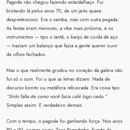
Pagode não chegou fazendo estardalhaço. Foi
brotando lá pelos anos 70, de um jeito quase
despretensioso. Era o samba, mas com outra pegada.
As festas eram menores, a vibe mais próxima, e os
instrumentos — tipo o tantã, o banjo de corda de aço
— traziam um balanço que fazia a gente querer ouvir
de olhos fechados.
Mas o que realmente grudou no coração da galera não
foi só o som. Foi o que as letras diziam. Nada de
discurso bonito ou metáfora rebuscada. Era coisa tipo:
“Sinto falta de como você fazia café logo cedo.”
Simples assim. E verdadeiro demais.
Com o tempo, o pagode foi ganhando força. Nos anos
80 e 90, nomes como Zeca Pagodinho, Fundo de